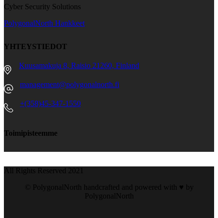
Cyber Security Solutions
PolygonalNorth Hankkeet
YHTEYSTIEDOT
Kuusamakuja 8, Raisio 21260, Finland
management@polygonalnorth.fi
+(358)45-347-1550
Toimipisteemme
All Rights Reserved 2021
© PolygonalNorth handcrafted and powered with ♥️ by
PolygonalNorth