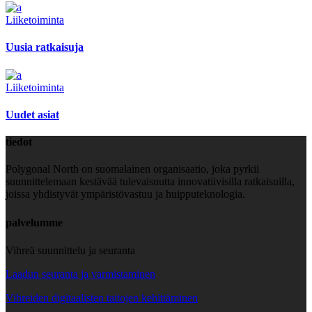
Liiketoiminta
Uusia ratkaisuja
Liiketoiminta
Uudet asiat
tiedot
Polygonal North on suomalainen organisaatio, joka pyrkii
suunnittelemaan kestävää tulevaisuutta innovatiivisilla ratkaisuilla,
joissa yhdistyvät ympäristövastuu ja huipputeknologia.
palvelumme
Vihreä suunnittelu ja seuranta
Laadun seuranta ja varmistaminen
Vihreiden digitaalisten taitojen kehittäminen