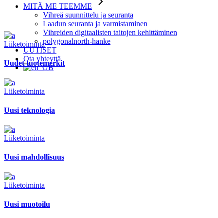
MITÄ ME TEEMME
Vihreä suunnittelu ja seuranta
Laadun seuranta ja varmistaminen
Vihreiden digitaalisten taitojen kehittäminen
polygonalnorth-hanke
Liiketoiminta
UUTISET
Ota yhteyttä
Uudet tuotemerkit
Liiketoiminta
Uusi teknologia
Liiketoiminta
Uusi mahdollisuus
Liiketoiminta
Uusi muotoilu