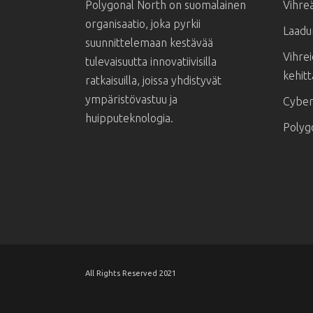
Polygonal North on suomalainen
Vihreä
organisaatio, joka pyrkii
Laadu
suunnittelemaan kestävää
Vihrei
tulevaisuutta innovatiivisilla
kehit
ratkaisuilla, joissa yhdistyvät
ympäristövastuu ja
Cyber 
huipputeknologia.
Polyg
All Rights Reserved 2021