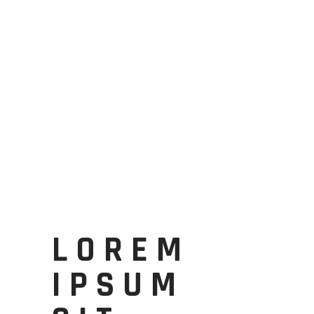
LOREM
IPSUM