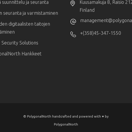
 suunnittelu ja seuranta
Kuusamakuja 8, Raisio 21
Finland
n seuranta ja varmistaminen
management@polygonaln
den digitaalisten taitojen
täminen
+(358)45-347-1550
Security Solutions
onalNorth Hankkeet
© PolygonalNorth handcrafted and powered with ♥️ by
PolygonalNorth