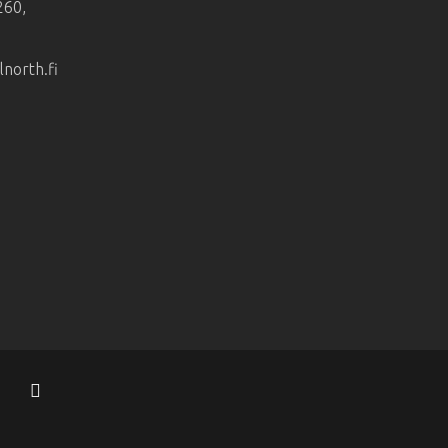
260,
orth.fi