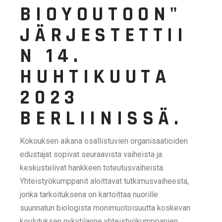
BIOYOUTOON"
JÄRJESTETTII
N 14.
HUHTIKUUTA
2023
BERLIINISSÄ.
Kokouksen aikana osallistuvien organisaatioiden
edustajat sopivat seuraavista vaiheista ja
keskustelivat hankkeen toteutusvaiheista.
Yhteistyökumppanit aloittavat tutkimusvaiheesta,
jonka tarkoituksena on kartoittaa nuorille
suunnatun biologista monimuotoisuutta koskevan
koulutuksen nykytilanne yhteistyökumppanien